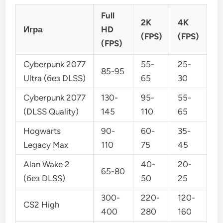
Full
2K
4K
Игра
HD
(FPS)
(FPS)
(FPS)
Cyberpunk 2077
55-
25-
85-95
Ultra (без DLSS)
65
30
Cyberpunk 2077
130-
95-
55-
(DLSS Quality)
145
110
65
Hogwarts
90-
60-
35-
Legacy Max
110
75
45
Alan Wake 2
40-
20-
65-80
(без DLSS)
50
25
300-
220-
120-
CS2 High
400
280
160