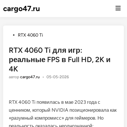
cargo47.ru
Гла
ме
Опубликовано
RTX 4060 Ti
RTX 4060 Ti для игр:
реальные FPS в Full HD, 2K и
4K
автор
cargo47.ru
•
05-05-2026
RTX 4060 Ti появилась в мае 2023 года с
ценником, который NVIDIA позиционировала как
«разумный компромисс» для геймеров. Но
реальность оказалась неоднозначной: