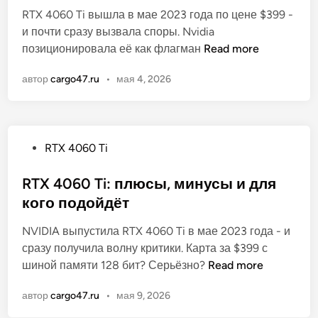
к
а
RTX 4060 Ti вышла в мае 2023 года по цене $399 -
и
у
р
и почти сразу вызвала споры. Nvidia
к
п
а
С
позиционировала её как флагман
Read more
о
и
к
т
в
т
т
автор
cargo47.ru
•
мая 4, 2026
о
а
ь
е
и
н
R
р
т
о
T
и
л
X
с
О
RTX 4060 Ti
и
4
т
п
п
0
и
у
RTX 4060 Ti: плюсы, минусы и для
о
6
к
б
кого подойдёт
к
0
и
л
у
T
,
NVIDIA выпустила RTX 4060 Ti в мае 2023 года - и
и
п
i
ц
сразу получила волну критики. Карта за $399 с
к
а
:
е
R
шиной памяти 128 бит? Серьёзно?
Read more
о
т
ц
н
T
в
ь
е
автор
cargo47.ru
•
мая 9, 2026
а
X
а
R
н
,
4
н