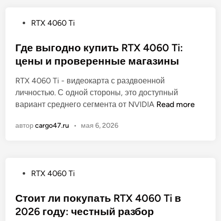
ы
о
й
О
RTX 4060 Ti
г
п
а
у
Где выгодно купить RTX 4060 Ti:
й
б
цены и проверенные магазины
д
л
п
RTX 4060 Ti - видеокарта с раздвоенной
и
о
личностью. С одной стороны, это доступный
к
R
Г
вариант среднего сегмента от NVIDIA
Read more
о
T
д
в
X
автор
cargo47.ru
•
мая 6, 2026
е
а
4
в
н
0
ы
о
6
г
0
О
RTX 4060 Ti
о
T
п
д
i
у
Стоит ли покупать RTX 4060 Ti в
н
:
б
2026 году: честный разбор
о
х
л