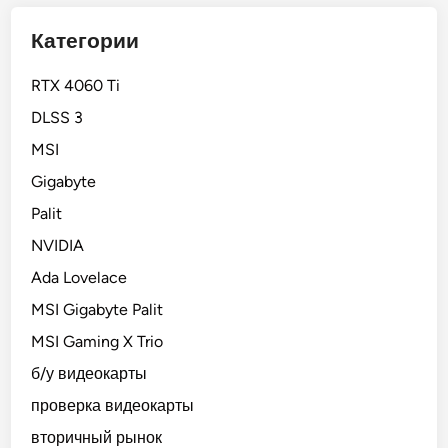
,
а
2
Категории
р
K
а
и
RTX 4060 Ti
к
4
DLSS 3
т
K
е
MSI
р
Gigabyte
и
Palit
с
т
NVIDIA
и
Ada Lovelace
к
MSI Gigabyte Palit
и
т
MSI Gaming X Trio
е
б/у видеокарты
с
проверка видеокарты
т
о
вторичный рынок