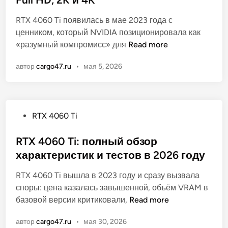
и
е
л
н
и
д
с
RTX 4060 Ti появилась в мае 2023 года с
и
ы
т
л
т
ценником, который NVIDIA позиционировала как
к
R
я
н
R
«разумный компромисс» для
Read more
о
T
к
ы
T
в
X
о
автор
cargo47.ru
•
мая 5, 2026
й
X
а
4
г
р
4
н
0
о
а
0
о
6
п
з
6
0
о
О
RTX 4060 Ti
б
0
T
д
п
о
T
i
о
у
RTX 4060 Ti: полный обзор
р
i
и
й
б
характеристик и тестов в 2026 году
д
о
д
л
л
п
ё
RTX 4060 Ti вышла в 2023 году и сразу вызвала
и
я
р
т
споры: цена казалась завышенной, объём VRAM в
к
и
а
R
базовой версии критиковали,
Read more
о
г
в
T
в
р
д
автор
cargo47.ru
•
мая 30, 2026
X
а
: