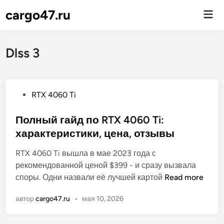
cargo47.ru
Гла
ме
Dlss 3
О
RTX 4060 Ti
п
у
Полный гайд по RTX 4060 Ti:
б
характеристики, цена, отзывы
л
RTX 4060 Ti вышла в мае 2023 года с
и
рекомендованной ценой $399 - и сразу вызвала
к
П
споры. Одни назвали её лучшей картой
Read more
о
о
в
автор
cargo47.ru
•
мая 10, 2026
л
а
н
н