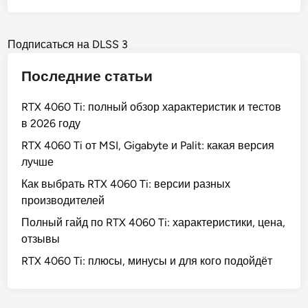
а
4
н
р
н
0
о
е
а
Posts
6
Подписаться на DLSS 3
а
л
0
pagination
л
и
Последние статьи
T
ь
ц
i
н
е
RTX 4060 Ti: полный обзор характеристик и тестов
:
ы
н
в 2026 году
п
е
а
о
RTX 4060 Ti от MSI, Gigabyte и Palit: какая версия
F
л
лучше
P
н
S
Как выбрать RTX 4060 Ti: версии разных
ы
в
производителей
й
F
Полный гайд по RTX 4060 Ti: характеристики, цена,
о
u
отзывы
б
l
з
RTX 4060 Ti: плюсы, минусы и для кого подойдёт
l
о
H
р
D
х