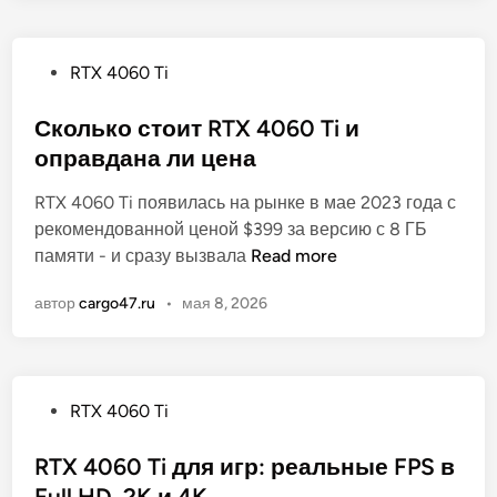
T
ы
о
0
о
X
и
т
6
4
п
О
RTX 4060 Ti
з
0
0
р
п
ы
T
6
о
у
Сколько стоит RTX 4060 Ti и
в
i
0
в
б
ы
оправдана ли цена
:
T
е
л
п
i
р
RTX 4060 Ti появилась на рынке в мае 2023 года с
и
л
в
е
рекомендованной ценой $399 за версию с 8 ГБ
к
ю
2
н
С
памяти - и сразу вызвала
Read more
о
с
0
н
к
в
ы
2
автор
cargo47.ru
•
мая 8, 2026
ы
о
а
,
6
е
л
н
м
г
м
ь
о
и
о
а
к
н
д
О
RTX 4060 Ti
г
о
у
у
п
а
с
с
:
у
RTX 4060 Ti для игр: реальные FPS в
з
т
ы
ч
б
и
Full HD, 2K и 4K
о