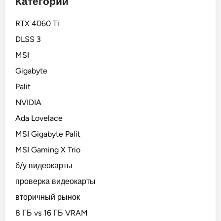
Категории
е
т
RTX 4060 Ti
ь
DLSS 3
п
е
MSI
р
Gigabyte
е
Palit
д
п
NVIDIA
о
Ada Lovelace
к
MSI Gigabyte Palit
у
п
MSI Gaming X Trio
к
б/у видеокарты
о
проверка видеокарты
й
вторичный рынок
8 ГБ vs 16 ГБ VRAM