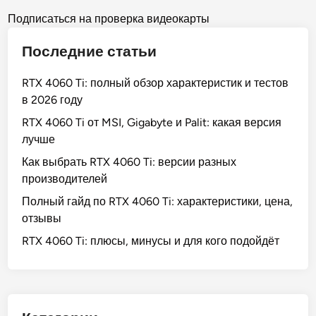
0
о
Posts
6
Подписаться на проверка видеокарты
0
pagination
Последние статьи
T
i
RTX 4060 Ti: полный обзор характеристик и тестов
б
в 2026 году
/
у
RTX 4060 Ti от MSI, Gigabyte и Palit: какая версия
:
лучше
н
Как выбрать RTX 4060 Ti: версии разных
а
производителей
ч
Полный гайд по RTX 4060 Ti: характеристики, цена,
т
отзывы
о
с
RTX 4060 Ti: плюсы, минусы и для кого подойдёт
м
о
т
р