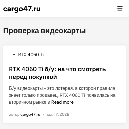
cargo47.ru
Гла
ме
Проверка видеокарты
О
RTX 4060 Ti
п
у
RTX 4060 Ti б/у: на что смотреть
б
перед покупкой
л
Б/у видеокарты - это лотерея, в которой правила
и
знает только продавец. RTX 4060 Ti появилась на
к
R
вторичном рынке в
Read more
о
T
в
автор
cargo47.ru
•
мая 7, 2026
X
а
4
н